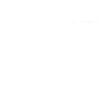
Radek Votoček
r.votocek@email.cz