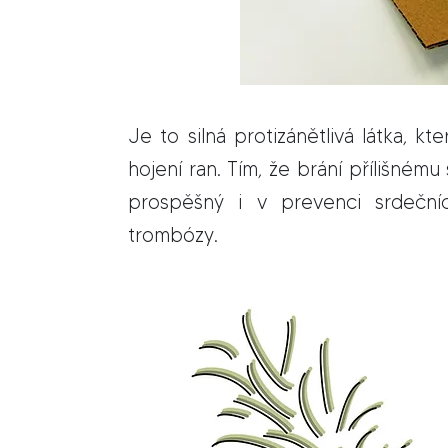
Je to sil­ná pro­ti­zá­nět­li­vá lát­ka, k
ho­je­ní ran. Tím, že brá­ní pří­liš­né­m
pro­spěš­ný i v preven­ci sr­deč­níc
trombózy.