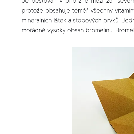
Je pěstován v přibližně mezi 25° severní
protože obsahuje téměř všech­ny vi­ta­mí
mi­ne­rál­ních lá­tek a sto­po­vých prv­ků. Je
mo­řád­ně vy­so­ký ob­sah bro­me­li­nu. Bro­me­li