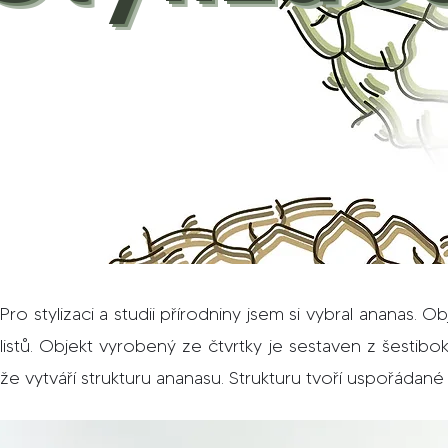
Pro stylizaci a studii přírodniny jsem si vybral ananas. O
listů. Objekt vyrobený ze čtvrtky je sestaven z šestibo
že vytváří strukturu ananasu. Strukturu tvoří uspořádané